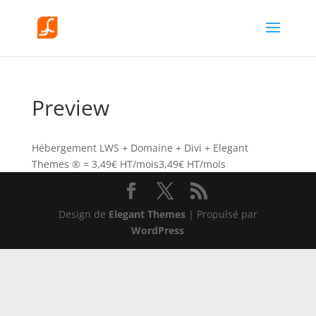
Preview
Hébergement LWS + Domaine + Divi + Elegant
Themes ® = 3,49€ HT/mois
3,49€ HT/mois
Design de
Elegant Themes
| Propulsé par
WordPress